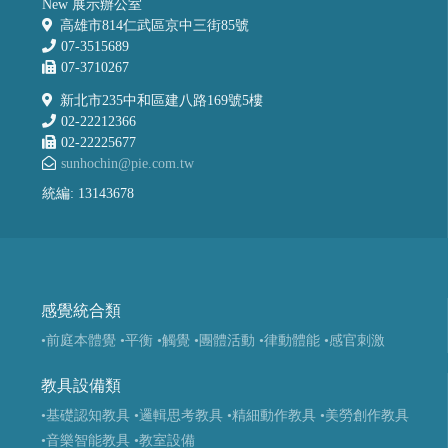
New 展示辦公室
高雄市814仁武區京中三街85號
07-3515689
07-3710267
新北市235中和區建八路169號5樓
02-22212366
02-22225677
sunhochin@pie.com.tw
統編: 13143678
感覺統合類
•前庭本體覺
•平衡
•觸覺
•團體活動
•律動體能
•感官刺激
教具設備類
•基礎認知教具
•邏輯思考教具
•精細動作教具
•美勞創作教具
•音樂智能教具
•教室設備