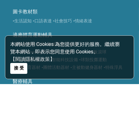
圖卡教材類
•生活認知
•口語表達
•社會技巧
•情緒表達
適應體育運動輔具
本網站使用 Cookies 為您提供更好的服務。繼續瀏
•復健類運動輔具
•復健運動三輪車
覽本網站，即表示您同意使用 Cookies。
•Frame Running 框架跑步三輪車
•Boccia 地板滾球
【閱讀隱私權政策】
•運動輔具專案規劃
•智能科技設備
•球類投擲運動
•視障體育器材
•團體活動器材
•主被動健身器材
•特殊浮具
接 受
醫療輔具
•運動輔具
•休閒育樂輔具
•步態訓練器
•站立架
•行動輔具
•擺位輔具
•特製推車
•學習輔具
•生活輔具
科技復健設備
•復健器材
•復健治療設備
樂齡照護