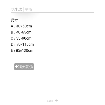
花生球
│平衡
尺寸
A
30×50cm
：
B
40
65cm
：
×
C
55
90cm
：
×
D
70
115cm
：
×
E
85
130cm
：
×
✚我要詢價