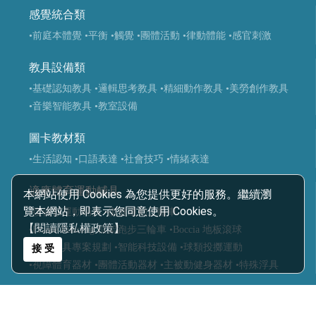
感覺統合類
•前庭本體覺
•平衡
•觸覺
•團體活動
•律動體能
•感官刺激
教具設備類
•基礎認知教具
•邏輯思考教具
•精細動作教具
•美勞創作教具
•音樂智能教具
•教室設備
圖卡教材類
•生活認知
•口語表達
•社會技巧
•情緒表達
適應體育運動輔具
本網站使用 Cookies 為您提供更好的服務。繼續瀏
覽本網站，即表示您同意使用 Cookies。
•復健類運動輔具
•復健運動三輪車
【閱讀隱私權政策】
•Frame Running 框架跑步三輪車
•Boccia 地板滾球
•運動輔具專案規劃
•智能科技設備
•球類投擲運動
接 受
•視障體育器材
•團體活動器材
•主被動健身器材
•特殊浮具
醫療輔具