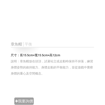
章魚帽
│平衡
尺寸：長15.5cm×寬15.5cm×高12cm
說明：章魚帽放在頭頂，試著站立或走動時保持不掉落，練習
身體姿勢的維持能力、身體走動的平衡能力，並從遊戲中覺察
身體的重心及空間概念。
✚我要詢價