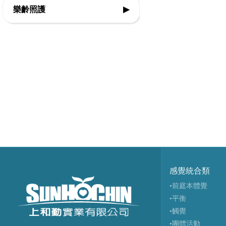
樂齡照護
▶
◇步態訓練器
◇運動輔具專案規劃
◇復健治療設備
◇站立架
◇感官輔療設備
◇智能科技設備
◇行動輔具
◇認知促進教具
◇球類投擲運動
◇擺位輔具
◇樂活自立輔具
◇視障體育器材
◇特製推車
◇口語表達圖卡
◇團體活動器材
◇學習輔具
◇健康促進器材
◇主被動健身器材
◇生活輔具
◇特殊浮具
感覺統合類
•前庭本體覺
•平衡
•觸覺
•團體活動