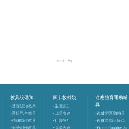
教具設備類
圖卡教材類
適應體育運動輔
具
•基礎認知教具
•生活認知
•邏輯思考教具
•口語表達
•復健類運動輔具
•精細動作教具
•社會技巧
•復健運動三輪車
•美勞創作教具
•情緒表達
•Frame Running 框