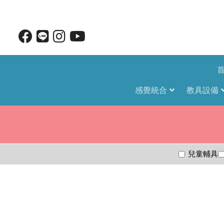
感覺統合
教具設備
兒童輔具