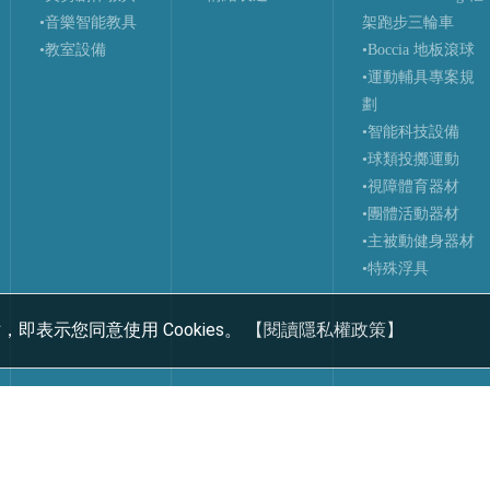
•音樂智能教具
架跑步三輪車
•教室設備
•Boccia 地板滾球
•運動輔具專案規
劃
•智能科技設備
•球類投擲運動
•視障體育器材
•團體活動器材
•主被動健身器材
•特殊浮具
，即表示您同意使用 Cookies。
【閱讀隱私權政策】
累積次數:
Design by
橘子新創網頁設計
‧
橘子軟件
Host by
Foxpro 系統開發