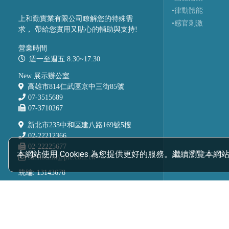
•律動體能
上和勤實業有限公司瞭解您的特殊需
•感官刺激
求， 帶給您實用又貼心的輔助與支持!
營業時間
週一至週五 8:30~17:30
New 展示辦公室
高雄市814仁武區京中三街85號
07-3515689
07-3710267
新北市235中和區建八路169號5樓
02-22212366
02-22225677
本網站使用 Cookies 為您提供更好的服務。繼續瀏覽本網站
sunhochin@pie.com.tw
統編: 13143678