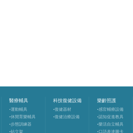
醫療輔具
科技復健設備
樂齡照護
•運動輔具
•復健器材
•感官輔療設備
•休閒育樂輔具
•復健治療設備
•認知促進教具
•步態訓練器
•樂活自立輔具
•站立架
•口語表達圖卡