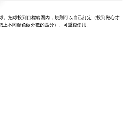
顆球。把球投到目標範圍內，規則可以自己訂定（投到靶心才
靶上不同顏色做分數的區分）。可重複使用。