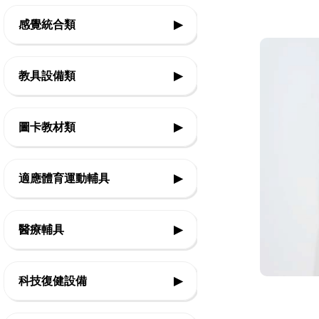
感覺統合類
▶
◇前庭本體覺
教具設備類
▶
◇平衡
◇基礎認知教具
圖卡教材類
▶
◇觸覺
◇邏輯思考教具
◇團體活動
◇生活認知
適應體育運動輔具
▶
◇精細動作教具
◇律動體能
◇口語表達
◇美勞創作教具
◇復健類運動輔具
◇感官刺激
醫療輔具
▶
◇社會技巧
◇音樂智能教具
◇復健運動三輪車
◇情緒表達
◇運動輔具
◇教室設備
科技復健設備
▶
◇Frame Running 框架跑步三輪車
◇休閒育樂輔具
◇Boccia 地板滾球
◇復健器材