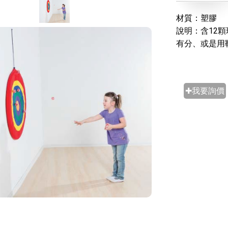
材質：塑膠
說明：含12
有分、或是用
✚我要詢價