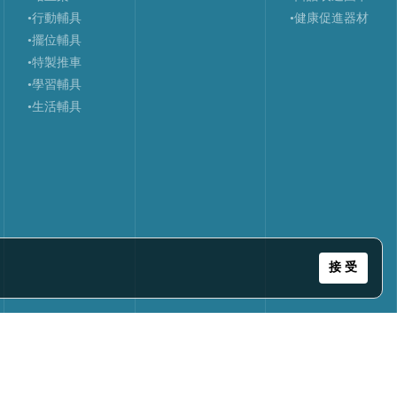
•行動輔具
•健康促進器材
•擺位輔具
•特製推車
•學習輔具
•生活輔具
接 受