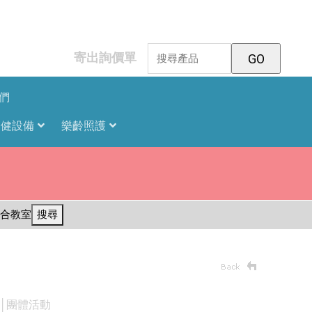
寄出詢價單
們
復健設備
樂齡照護
合教室
搜尋
│團體活動