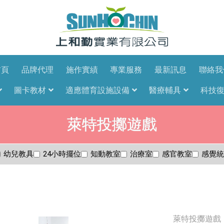
首頁
品牌代理
施作實績
專業服務
最新訊息
聯絡我
圖卡教材
適應體育設施設備
醫療輔具
科技
萊特投擲遊戲
幼兒教具
24小時擺位
知動教室
治療室
感官教室
感覺統
萊特投擲遊戲