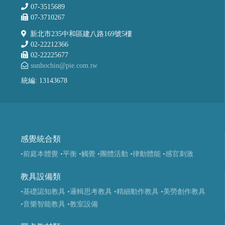
07-3515689
07-3710267
新北市235中和區建八路169號5樓
02-22212366
02-22225677
sunhochin@pie.com.tw
統編: 13143678
感覺統合類
•前庭本體覺
•平衡
•觸覺
•團體活動
•律動體能
•感官刺激
教具設備類
•基礎認知教具
•邏輯思考教具
•精細動作教具
•美勞創作教具
•音樂智能教具
•教室設備