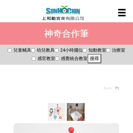
神奇合作筆
兒童輔具
幼兒教具
24小時擺位
知動教室
治療室
感官教室
感覺統合教室
搜尋