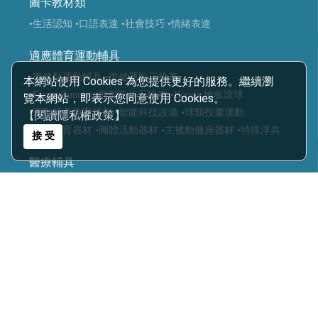
圖卡教材類
•生活認知
•口語表達
•社會技巧
•情緒表達
適應體育運動輔具
•復健類運動輔具
•復健運動三輪車
本網站使用 Cookies 為您提供更好的服務。繼續瀏
•Frame Running 框架跑步三輪車
•Boccia 地板滾球
覽本網站，即表示您同意使用 Cookies。
•運動輔具專案規劃
•智能科技設備
•球類投擲運動
【閱讀隱私權政策】
•視障體育器材
•團體活動器材
•主被動健身器材
•特殊浮具
接 受
醫療輔具
•運動輔具
•休閒育樂輔具
•步態訓練器
•站立架
•行動輔具
•擺位輔具
•特製推車
•學習輔具
•生活輔具
科技復健設備
•復健器材
•復健治療設備
樂齡照護
•感官輔療設備
•認知促進教具
•樂活自立輔具
•口語表達圖卡