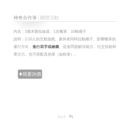
神奇合作筆
│團體活動
內含：1個木製拉線器、1支蠟筆、10根繩子
說明：2-10人的互動遊戲。參與者同時拉動繩子、影響蠟筆的
運行方向，
進行寫字或繪圖
。
促進問題解決能力、社交技能和
專注力。
也可搭配其他筆（如粉筆）。
✚我要詢價