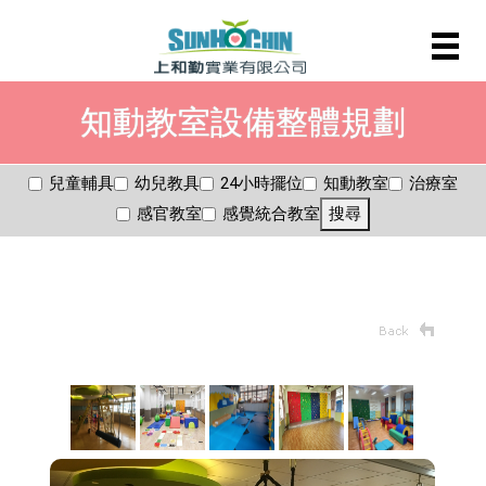
知動教室設備整體規劃
兒童輔具
幼兒教具
24小時擺位
知動教室
治療室
感官教室
感覺統合教室
搜尋