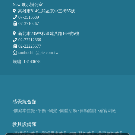
New 展示辦公室
高雄市814仁武區京中三街85號
07-3515689
07-3710267
新北市235中和區建八路169號5樓
02-22212366
02-22225677
sunhochin@pie.com.tw
統編: 13143678
感覺統合類
•前庭本體覺
•平衡
•觸覺
•團體活動
•律動體能
•感官刺激
教具設備類
•基礎認知教具
•邏輯思考教具
•精細動作教具
•美勞創作教具