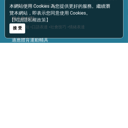
本網站使用 Cookies 為您提供更好的服務。繼續瀏
•音樂智能教具
•教室設備
覽本網站，即表示您同意使用 Cookies。
圖卡教材類
【閱讀隱私權政策】
•生活認知
•口語表達
•社會技巧
•情緒表達
接 受
適應體育運動輔具
•復健類運動輔具
•復健運動三輪車
•Frame Running 框架跑步三輪車
•Boccia 地板滾球
•運動輔具專案規劃
•智能科技設備
•球類投擲運動
•視障體育器材
•團體活動器材
•主被動健身器材
•特殊浮具
醫療輔具
•運動輔具
•休閒育樂輔具
•步態訓練器
•站立架
•行動輔具
•擺位輔具
•特製推車
•學習輔具
•生活輔具
科技復健設備
•復健器材
•復健治療設備