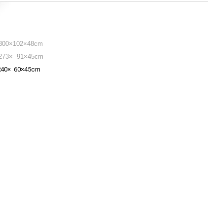
00×102×48cm
73× 91×45cm
40× 60×45cm