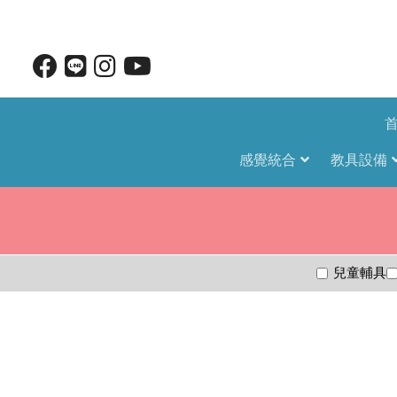
感覺統合
教具設備
兒童輔具