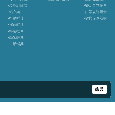
•步態訓練器
•樂活自立輔具
•站立架
•口語表達圖卡
•行動輔具
•健康促進器材
•擺位輔具
•特製推車
•學習輔具
•生活輔具
接 受