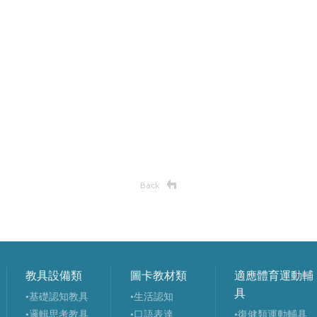
教具設備類
圖卡教材類
適應體育運動輔
具
•基礎認知教具
•生活認知
•邏輯思考教具
•口語表達
•復健類運動輔具