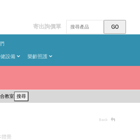
寄出詢價單
們
復健設備
樂齡照護
合教室
搜尋
本體覺