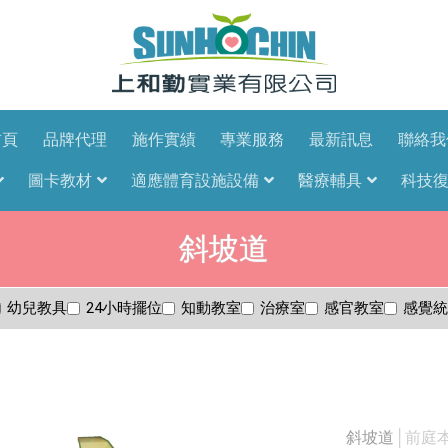
首頁
品牌代理
施作實績
專業服務
最新訊息
聯絡我
圖卡教材
適應體育設施設備
醫療輔具
科技
斜坡道
幼兒教具
24小時擺位
知動教室
治療室
感官教室
感覺統
斜坡道
│前庭