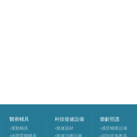
醫療輔具
科技復健設備
樂齡照護
•運動輔具
•復健器材
•感官輔療設備
•休閒育樂輔具
•復健治療設備
•認知促進教具