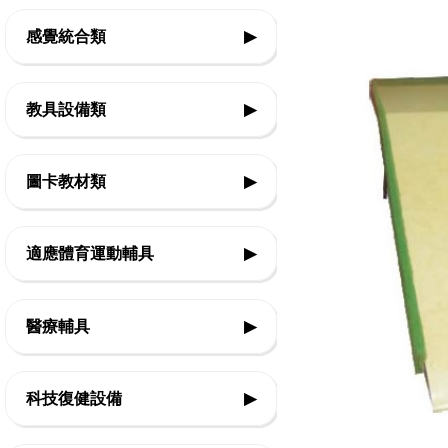
感覺統合類
▶
◇前庭本體覺
教具設備類
▶
◇平衡
◇基礎認知教具
◇觸覺
圖卡教材類
▶
◇邏輯思考教具
◇團體活動
◇生活認知
◇精細動作教具
適應體育運動輔具
▶
◇律動體能
◇口語表達
◇美勞創作教具
◇復健類運動輔具
◇感官刺激
◇社會技巧
醫療輔具
▶
◇音樂智能教具
◇復健運動三輪車
◇情緒表達
◇運動輔具
◇教室設備
◇Frame Running 框架跑步三輪車
科技復健設備
▶
◇休閒育樂輔具
◇Boccia 地板滾球