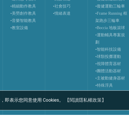
•精細動作教具
•社會技巧
•復健運動三輪車
•美勞創作教具
•情緒表達
•Frame Running 框
•音樂智能教具
架跑步三輪車
•教室設備
•Boccia 地板滾球
•運動輔具專案規
劃
•智能科技設備
•球類投擲運動
•視障體育器材
•團體活動器材
•主被動健身器材
•特殊浮具
，即表示您同意使用 Cookies。
【閱讀隱私權政策】