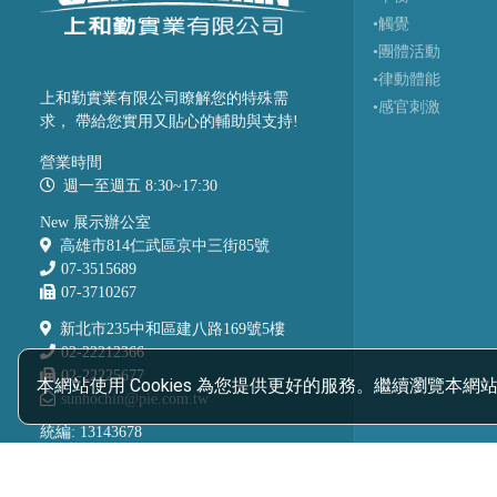
•觸覺
•團體活動
•律動體能
上和勤實業有限公司瞭解您的特殊需
•感官刺激
求， 帶給您實用又貼心的輔助與支持!
營業時間
週一至週五 8:30~17:30
New 展示辦公室
高雄市814仁武區京中三街85號
07-3515689
07-3710267
新北市235中和區建八路169號5樓
02-22212366
02-22225677
本網站使用 Cookies 為您提供更好的服務。繼續瀏覽本網站
sunhochin@pie.com.tw
統編: 13143678