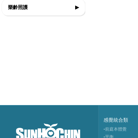
◇復健器材
◇步態訓練器
樂齡照護
▶
◇運動輔具專案規劃
◇復健治療設備
◇站立架
◇感官輔療設備
◇智能科技設備
◇行動輔具
◇認知促進教具
◇球類投擲運動
◇擺位輔具
◇樂活自立輔具
◇視障體育器材
◇特製推車
◇口語表達圖卡
◇團體活動器材
◇學習輔具
◇健康促進器材
◇主被動健身器材
◇生活輔具
◇特殊浮具
感覺統合類
•前庭本體覺
•平衡