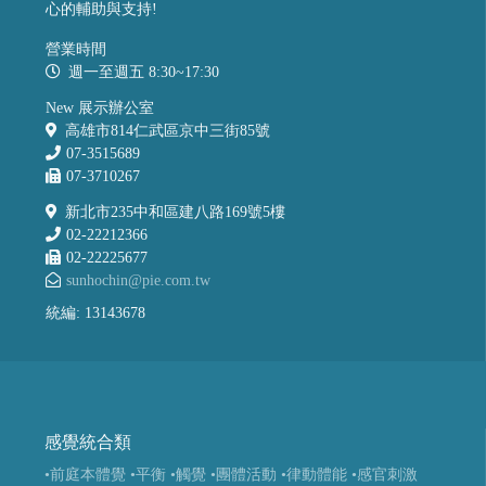
心的輔助與支持!
營業時間
週一至週五 8:30~17:30
New 展示辦公室
高雄市814仁武區京中三街85號
07-3515689
07-3710267
新北市235中和區建八路169號5樓
02-22212366
02-22225677
sunhochin@pie.com.tw
統編: 13143678
感覺統合類
•前庭本體覺
•平衡
•觸覺
•團體活動
•律動體能
•感官刺激