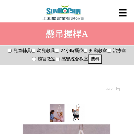
懸吊握桿A
兒童輔具
幼兒教具
24小時擺位
知動教室
治療室
感官教室
感覺統合教室
搜尋