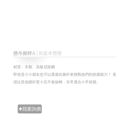
懸吊握桿A
│前庭本體覺
材質：木製、高級尼龍鋼
即使是小小朋友也可以透過此握杆來挑戰他們的抓握能力！ 直
徑比其他握杆更小且不會旋轉，非常適合小手抓握。
✚我要詢價