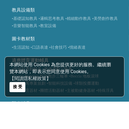
教具設備類
•基礎認知教具
•邏輯思考教具
•精細動作教具
•美勞創作教具
•音樂智能教具
•教室設備
圖卡教材類
•生活認知
•口語表達
•社會技巧
•情緒表達
適應體育運動輔具
本網站使用 Cookies 為您提供更好的服務。繼續瀏
•復健類運動輔具
•復健運動三輪車
覽本網站，即表示您同意使用 Cookies。
•Frame Running 框架跑步三輪車
•Boccia 地板滾球
【閱讀隱私權政策】
•運動輔具專案規劃
•智能科技設備
•球類投擲運動
接 受
•視障體育器材
•團體活動器材
•主被動健身器材
•特殊浮具
醫療輔具
•運動輔具
•休閒育樂輔具
•步態訓練器
•站立架
•行動輔具
•擺位輔具
•特製推車
•學習輔具
•生活輔具