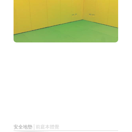
安全地墊
│前庭本體覺