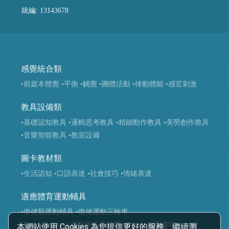
統編: 13143678
感覺統合類
•前庭本體覺
•平衡
•觸覺
•團體活動
•律動體能
•感官刺激
教具設備類
•基礎認知教具
•邏輯思考教具
•精細動作教具
•美勞創作教具
•音樂智能教具
•教室設備
圖卡教材類
•生活認知
•口語表達
•社會技巧
•情緒表達
適應體育運動輔具
•復健類運動輔具
•復健運動三輪車
•Frame Running 框架跑步三輪車
•Boccia 地板滾球
本網站使用 Cookies 為您提供更好的服務。繼續瀏