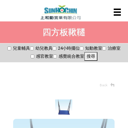
四方板鞦韆
兒童輔具
幼兒教具
24小時擺位
知動教室
治療室
感官教室
感覺統合教室
搜尋