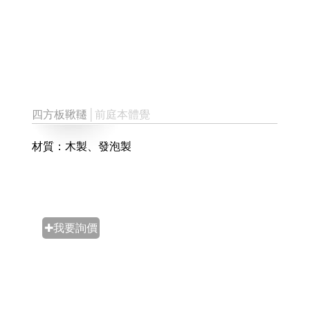
四方板鞦韆
│前庭本體覺
材質：木製、發泡製
✚我要詢價