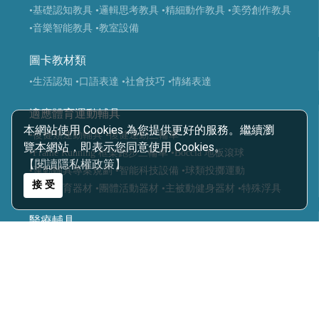
•基礎認知教具
•邏輯思考教具
•精細動作教具
•美勞創作教具
•音樂智能教具
•教室設備
圖卡教材類
•生活認知
•口語表達
•社會技巧
•情緒表達
適應體育運動輔具
本網站使用 Cookies 為您提供更好的服務。繼續瀏
•復健類運動輔具
•復健運動三輪車
覽本網站，即表示您同意使用 Cookies。
•Frame Running 框架跑步三輪車
•Boccia 地板滾球
【閱讀隱私權政策】
•運動輔具專案規劃
•智能科技設備
•球類投擲運動
接 受
•視障體育器材
•團體活動器材
•主被動健身器材
•特殊浮具
醫療輔具
•運動輔具
•休閒育樂輔具
•步態訓練器
•站立架
•行動輔具
•擺位輔具
•特製推車
•學習輔具
•生活輔具
科技復健設備
•復健器材
•復健治療設備