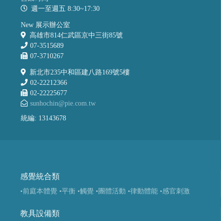
週一至週五 8:30~17:30
New 展示辦公室
高雄市814仁武區京中三街85號
07-3515689
07-3710267
新北市235中和區建八路169號5樓
02-22212366
02-22225677
sunhochin@pie.com.tw
統編: 13143678
感覺統合類
•前庭本體覺
•平衡
•觸覺
•團體活動
•律動體能
•感官刺激
教具設備類