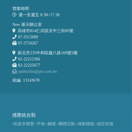
營業時間
週一至週五 8:30~17:30
New 展示辦公室
高雄市814仁武區京中三街85號
07-3515689
07-3710267
新北市235中和區建八路169號5樓
02-22212366
02-22225677
sunhochin@pie.com.tw
統編: 13143678
感覺統合類
•前庭本體覺
•平衡
•觸覺
•團體活動
•律動體能
•感官刺激