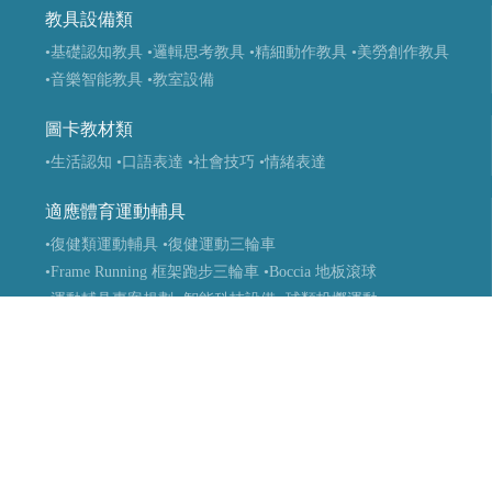
教具設備類
•基礎認知教具
•邏輯思考教具
•精細動作教具
•美勞創作教具
•音樂智能教具
•教室設備
圖卡教材類
•生活認知
•口語表達
•社會技巧
•情緒表達
適應體育運動輔具
•復健類運動輔具
•復健運動三輪車
•Frame Running 框架跑步三輪車
•Boccia 地板滾球
•運動輔具專案規劃
•智能科技設備
•球類投擲運動
•視障體育器材
•團體活動器材
•主被動健身器材
•特殊浮具
醫療輔具
•運動輔具
•休閒育樂輔具
•步態訓練器
•站立架
•行動輔具
•擺位輔具
•特製推車
•學習輔具
•生活輔具
科技復健設備