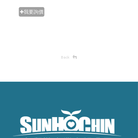
✚我要詢價