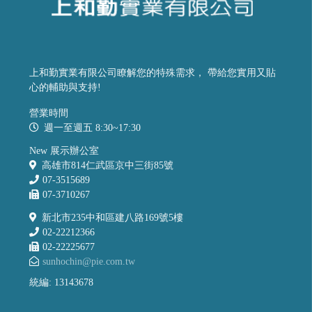
上和勤實業有限公司瞭解您的特殊需求， 帶給您實用又貼
心的輔助與支持!
營業時間
週一至週五 8:30~17:30
New 展示辦公室
高雄市814仁武區京中三街85號
07-3515689
07-3710267
新北市235中和區建八路169號5樓
02-22212366
02-22225677
sunhochin@pie.com.tw
統編: 13143678