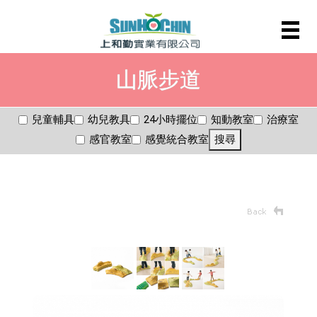
山脈步道
兒童輔具
幼兒教具
24小時擺位
知動教室
治療室
感官教室
感覺統合教室
搜尋