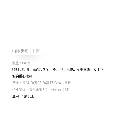
山脈步道
│平衡
承重：80kg
說明：
說明：高低起伏的山脊小徑，挑戰幼兒平衡專注及上下
坡的重心控制。
尺寸：長84.2×寬33.5×高17.9cm／單片
組件明細：黃色步道3片、綠色步道3片。
適用：3歲以上