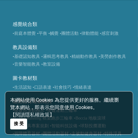
感覺統合類
•前庭本體覺
•平衡
•觸覺
•團體活動
•律動體能
•感官刺激
教具設備類
•基礎認知教具
•邏輯思考教具
•精細動作教具
•美勞創作教具
•音樂智能教具
•教室設備
圖卡教材類
•生活認知
•口語表達
•社會技巧
•情緒表達
本網站使用 Cookies 為您提供更好的服務。繼續瀏
適應體育運動輔具
覽本網站，即表示您同意使用 Cookies。
•復健類運動輔具
•復健運動三輪車
【閱讀隱私權政策】
•Frame Running 框架跑步三輪車
•Boccia 地板滾球
接 受
•運動輔具專案規劃
•智能科技設備
•球類投擲運動
•視障體育器材
•團體活動器材
•主被動健身器材
•特殊浮具